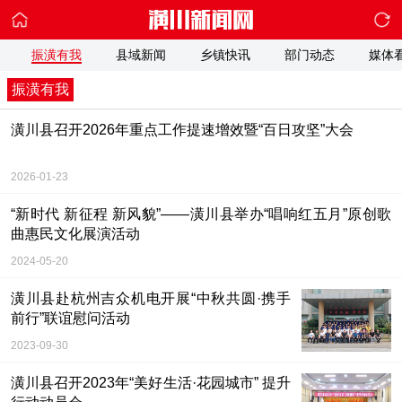
振潢有我
县域新闻
乡镇快讯
部门动态
媒体
振潢有我
潢川县召开2026年重点工作提速增效暨“百日攻坚”大会
2026-01-23
“新时代 新征程 新风貌”——潢川县举办“唱响红五月”原创歌
曲惠民文化展演活动
2024-05-20
潢川县赴杭州吉众机电开展“中秋共圆·携手
前行”联谊慰问活动
为引进高新技术产业，培养更多科技人才，激发返乡创业活力，9月29日，中秋佳节之日，受县委、县政府委派，潢川县委组织部和县委宣传部牵头赴杭州吉众机电开展中秋共圆;携手前行联谊慰问活动。
2023-09-30
潢川县召开2023年“美好生活·花园城市” 提升