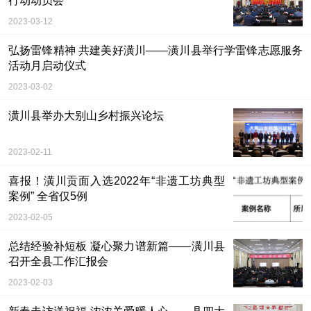
行动动员会
3月11日，潢川县2023年“美好生活·花园城市”提升行动动员会召开。县委书记赵军伟出席会议并讲话。
2023-03-12
弘扬雷锋精神 共建美好潢川——潢川县举行学雷锋志愿服务
活动月启动仪式
2023-03-02
潢川县举办大别山乡村振兴论坛
2023-02-11
喜报！潢川贡面入选2022年“非遗工坊典型
案例” 全省仅5例
2023-02-05
总结经验补短板 凝心聚力谱新篇——潢川县
召开全县工作汇报会
新年伊始，万象更新。为谋好2023年“开局篇”，1月31日-2月2日，县委书记赵军伟主持召开全县工作汇报会。
2023-02-03