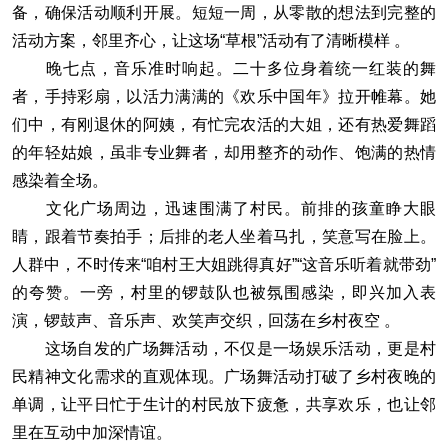
备，确保活动顺利开展。短短一周，从零散的想法到完整的
活动方案，邻里齐心，让这场“草根”活动有了清晰模样 。
晚七点，音乐准时响起。二十多位身着统一红装的舞
者，手持彩扇，以活力满满的《欢乐中国年》拉开帷幕。她
们中，有刚退休的阿姨，有忙完农活的大姐，还有热爱舞蹈
的年轻姑娘，虽非专业舞者，却用整齐的动作、饱满的热情
感染着全场。
文化广场周边，迅速围满了村民。前排的孩童睁大眼
睛，跟着节奏拍手；后排的老人坐着马扎，笑意写在脸上。
人群中，不时传来“咱村王大姐跳得真好”“这音乐听着就带劲”
的夸赞。一旁，村里的锣鼓队也被氛围感染，即兴加入表
演，锣鼓声、音乐声、欢笑声交织，回荡在乡村夜空 。
这场自发的广场舞活动，不仅是一场娱乐活动，更是村
民精神文化需求的直观体现。广场舞活动打破了乡村夜晚的
单调，让平日忙于生计的村民放下疲惫，共享欢乐，也让邻
里在互动中加深情谊。