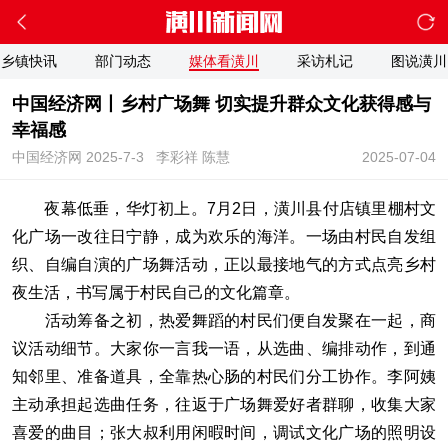
乡镇快讯
部门动态
媒体看潢川
采访札记
图说潢川
中国经济网丨乡村广场舞 切实提升群众文化获得感与
幸福感
中国经济网 2025-7-3
李彩祥 陈慧
2025-07-04
夜幕低垂，华灯初上。7月2日，潢川县付店镇里棚村文
化广场一改往日宁静，成为欢乐的海洋。一场由村民自发组
织、自编自演的广场舞活动，正以最接地气的方式点亮乡村
夜生活，书写属于村民自己的文化篇章。
活动筹备之初，热爱舞蹈的村民们便自发聚在一起，商
议活动细节。大家你一言我一语，从选曲、编排动作，到通
知邻里、准备道具，全靠热心肠的村民们分工协作。李阿姨
主动承担起选曲任务，往返于广场舞爱好者群聊，收集大家
喜爱的曲目；张大叔利用闲暇时间，调试文化广场的照明设