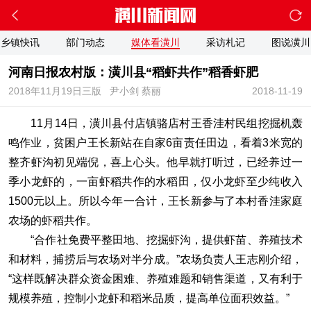
乡镇快讯
部门动态
媒体看潢川
采访札记
图说潢川
河南日报农村版：潢川县“稻虾共作”稻香虾肥
2018年11月19日三版
尹小剑 蔡丽
2018-11-19
11月14日，潢川县付店镇骆店村王香洼村民组挖掘机轰
鸣作业，贫困户王长新站在自家6亩责任田边，看着3米宽的
整齐虾沟初见端倪，喜上心头。他早就打听过，已经养过一
季小龙虾的，一亩虾稻共作的水稻田，仅小龙虾至少纯收入
1500元以上。所以今年一合计，王长新参与了本村香洼家庭
农场的虾稻共作。
“合作社免费平整田地、挖掘虾沟，提供虾苗、养殖技术
和材料，捕捞后与农场对半分成。”农场负责人王志刚介绍，
“这样既解决群众资金困难、养殖难题和销售渠道，又有利于
规模养殖，控制小龙虾和稻米品质，提高单位面积效益。”