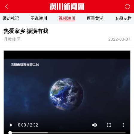
采访札记
图说潢川
视频潢川
厚重黄湖
专题专栏
热爱家乡 振潢有我
县教体局
2022-03-07