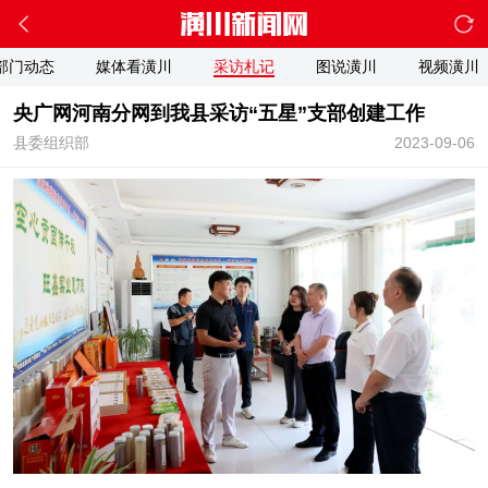
部门动态
媒体看潢川
采访札记
图说潢川
视频潢川
央广网河南分网到我县采访“五星”支部创建工作
县委组织部
2023-09-06