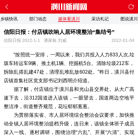
乡镇快讯
部门动态
媒体看潢川
采访札记
图说潢川
信阳日报：付店镇吹响人居环境整治“集结号”
信阳日报 2022-1-1
潘家栋 刘威
2022-01-04
“按照统一安排，一周以来，我们共投入人力833人次,垃
圾车转运车9辆、推土机1辆、挖掘机5台。清除垃圾212车，
拆除乱搭乱建47处，清理乱堆乱放602处。”昨日，潢川县付
店镇首集社区党支部书记刘西明介绍道。
据了解，付店镇位于潢川县和光山县交界处。从大广高
速下去，沿312国道进入该镇，一眼望去，国道两边空地平
整洁净，街道整齐规范，花坛郁郁葱葱。
为贯彻落实省、市人居环境综合整治会议要求，加快推
动全镇人居环境整治提档升级，连日来，该镇全体班子成员
深入一线、逐村调研，围绕治理“六乱”、开展“六清”、实现