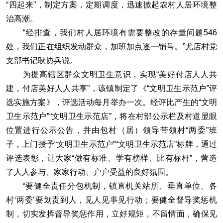
“四起来”，制定方案，定期调度，迅速掀起农村人居环境整
治高潮。
“经排查，我们村人居环境有需要整改的存量问题546
处，我们正在组织发动群众，加班加点逐一销号。”尤店村党
支部书记耿协兵说。
为提高辖区群众文明卫生意识，实现“美好付店人人共
建，付店美好人人共享”，该镇制定了《“文明卫生示范户”评
选实施方案》，评选活动每月举办一次。经评比产生的“文明
卫生示范户”“文明卫生示范店”，将在村部公示栏及村道显眼
位置进行公示公告，并由包村（居）领导带领村“两委”班
子，上门授予“文明卫生示范户”“文明卫生示范店”标牌，通过
评选表彰，让大家“做有标准、学有榜样、比有标杆”，营造
了人人参与、家家行动、户户受益的良好氛围。
“要健全责任分包机制，镇直机关站所、垂直单位、各
村‘两委’要划责到人，见人见事见行动；要健全督导奖惩机
制，切实发挥督导奖惩作用，立好规矩，不留情面，确保见