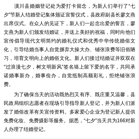
潢川县婚姻登记处为爱打卡留念，为新人们举行了“七
夕”节新人结婚登记集体颁证宣誓仪式，县政府副县长廖文燕
出席仪式。在众人的见证下，新人们一起念出爱的誓言，廖
文燕为新人们颁发结婚证，并送上美好的祝福，同时向他们
宣传倡导现代文明简约的婚礼仪式和优秀中华传统婚俗文
化，引导结婚当事人自觉摒弃大操大办、铺张浪费等旧俗陋
习，培育文明向上的婚俗文化。新人们接过结婚证并双双在
“过浪漫七夕，树文明新风”签名墙上留下爱的名字，共同承
诺婚事新办，婚事俭办，自觉抵制高额彩礼，拒绝铺张浪
费。
为了确保当天的活动既热烈又有序、既庄重又温馨，县
民政局组织志愿者在现场引导指导新人登记，并为新人们派
发了婚俗改革有关宣传资料。多家爱心企业为登记新人提供
免费化妆、免费摄影等服务。据悉，“七夕”当天共为166对新
人办理了结婚登记。