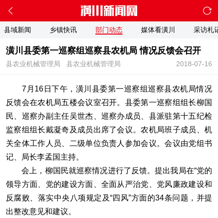
县域新闻
乡镇快讯
部门动态
媒体看潢川
采访札
潢川县委第一巡察组巡察县农机局 情况反馈会召开
县农业机械管理局
县农业机械管理局
2018-07-16
7月16日下午，潢川县委第一巡察组巡察县农机局情况
反馈会在农机局五楼会议室召开。县委第一巡察组组长柳国
民、巡察办副主任吴世杰、巡察办成员、县派驻第十五纪检
监察组组长戴凝奇及成员出席了会议。农机局班子成员、机
关全体工作人员、二级单位负责人参加会议。会议由党组书
记、局长李孟国主持。
会上，柳国民就巡察情况进行了反馈。提出我局在“党的
领导方面、党的建设方面、全面从严治党、党风廉政建设和
反腐败、落实中央八项规定及“四风”方面的34条问题，并提
出整改意见和建议。