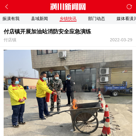
振潢有我
县域新闻
乡镇快讯
部门动态
媒体看潢
付店镇开展加油站消防安全应急演练
付店镇
2022-03-29