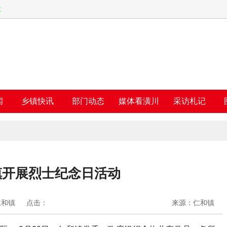
六
闻
乡镇快讯
部门动态
媒体看潢川
采访札记
镇开展烈士纪念日活动
仁和镇
点击：
来源：仁和镇