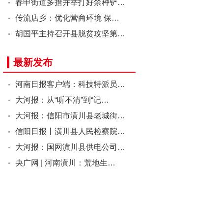
春申街道多措并举打好禁种铲…
传流店乡：优化营商环境 保…
胡国平主持召开县脱贫攻坚第…
最新发布
河南日报客户端：科技特派员…
大河报：从“听不清”到“记…
大河报：信阳市潢川县老城街…
信阳日报丨潢川县人民检察院…
大河报：国网潢川县供电公司…
央广网 | 河南潢川：荒地生…