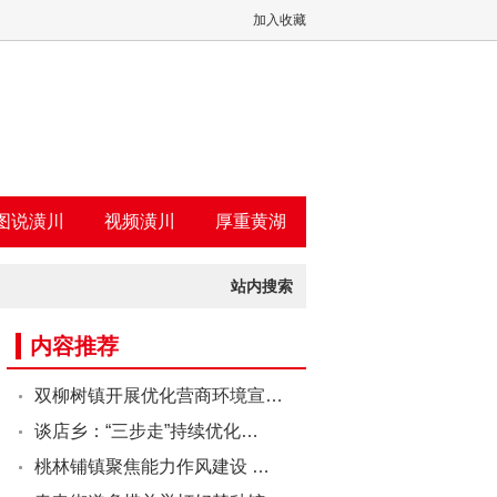
加入收藏
图说潢川
视频潢川
厚重黄湖
站内搜索
内容推荐
双柳树镇开展优化营商环境宣…
谈店乡：“三步走”持续优化…
桃林铺镇聚焦能力作风建设 …