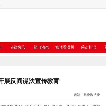
五
闻
乡镇快讯
部门动态
媒体看潢川
采访札记
开展反间谍法宣传教育
来源：县委政法委