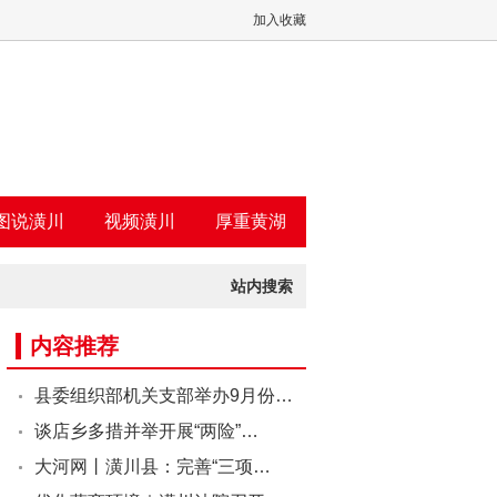
加入收藏
图说潢川
视频潢川
厚重黄湖
站内搜索
内容推荐
县委组织部机关支部举办9月份…
谈店乡多措并举开展“两险”…
大河网丨潢川县：完善“三项…