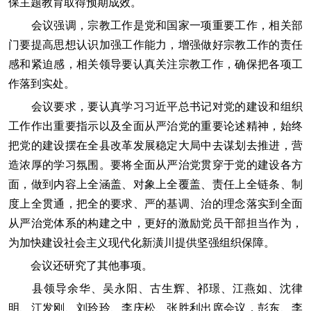
保主题教育取得预期成效。
会议强调，宗教工作是党和国家一项重要工作，相关部
门要提高思想认识加强工作能力，增强做好宗教工作的责任
感和紧迫感，相关领导要认真关注宗教工作，确保把各项工
作落到实处。
会议要求，要认真学习习近平总书记对党的建设和组织
工作作出重要指示以及全面从严治党的重要论述精神，始终
把党的建设摆在全县改革发展稳定大局中去谋划去推进，营
造浓厚的学习氛围。要将全面从严治党贯穿于党的建设各方
面，做到内容上全涵盖、对象上全覆盖、责任上全链条、制
度上全贯通，把全的要求、严的基调、治的理念落实到全面
从严治党体系的构建之中，更好的激励党员干部担当作为，
为加快建设社会主义现代化新潢川提供坚强组织保障。
会议还研究了其他事项。
县领导余华、吴永阳、古生辉、祁璟、江燕如、沈律
明、江发刚、刘玲玲、李庆松、张胜利出席会议，彭东、李