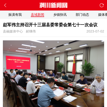
振潢有我
县域新闻
乡镇快讯
部门动态
媒体
赵军伟主持召开十三届县委常委会第七十一次会议
县融媒体中心
郝继伟
2023-07-02