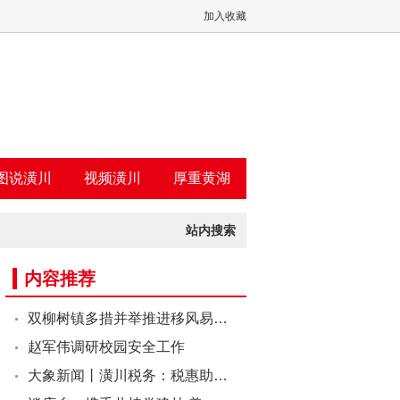
加入收藏
图说潢川
视频潢川
厚重黄湖
站内搜索
内容推荐
双柳树镇多措并举推进移风易…
赵军伟调研校园安全工作
大象新闻丨潢川税务：税惠助…