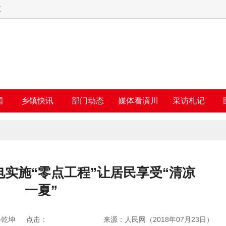
五
闻
乡镇快讯
部门动态
媒体看潢川
采访札记
实施“零点工程”让居民享受“清凉
一夏”
晏乾坤
点击：
来源：人民网（2018年07月23日）