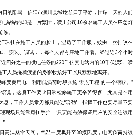
白日的酷暑，信阳市潢川县城逐渐归于平静，忙碌一天的人们
变电站站内却是一片繁忙，潢川公司10余名施工人员在应急灯
抢修。
珠挂在施工人员的脸上，湿透了工作服，蚊虫一次扑咬在
卸、安装、调试……每个人都有序地工作着。经过近3个小时
近四分之一的供电任务的220千伏变电站内的10千伏潢5、潢
，施工人员拖着疲惫的身影收拾好工器具默默地离开。
度夏用电，利用低负荷时段实施‘零点工程’的一个缩影。”
介绍说，这项工作要比日常检修施工更辛苦得多，尤其是在用
休息，工作人员举刀都只能使“暗劲”，指挥工作也要尽量不要
，清理现场只能靠肩扛手抬，“只要能有效保证用户的安全连续用
”
高温桑拿天气，气温一度飙升至38摄氏度，电网负荷持续