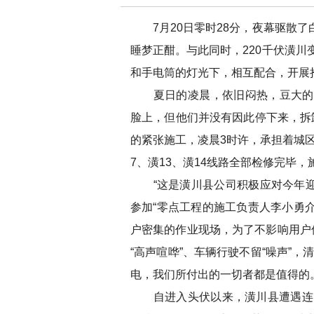
7月20日零时28分，夜幕驱散了
睡梦正酣。与此同时，220千伏潢川
和手电筒的灯光下，相互配合，开展
夏日的凌晨，依旧闷热，豆大的汗
脸上，但他们并没有因此停下来，拆
的紧张施工，凌晨3时许，承担着城区
7、潢13、潢14线路全部检修完毕
“这是潢川县公司积极应对今年迎峰
参加“零点工程的施工负责人李小勇
户密集的作业现场，为了不影响用户
“高声喧哗”、车辆行驶不留“噪声”
电，我们所付出的一切者都是值得的。
自进入头伏以来，潢川县遭遇连日