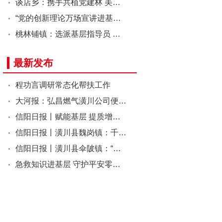
谈店乡：携手共植党建林 美…
“党的创新理论万场宣讲进基…
桃林铺镇：选派基层指导员 …
最新发布
程功言调研常态化帮扶工作
大河报：弘昌燃气潢川公司便…
信阳日报丨赋能基层 提质增…
信阳日报丨潢川县魏岗镇：千…
信阳日报丨潢川县伞陂镇：“…
急救知识进基层 守护平安零…