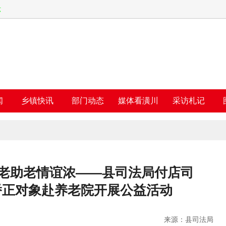
六
闻
乡镇快讯
部门动态
媒体看潢川
采访札记
敬老助老情谊浓——县司法局付店司
矫正对象赴养老院开展公益活动
来源：县司法局