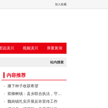
加入收藏
图说潢川
视频潢川
厚重黄湖
站内搜索
内容推荐
播下种子收获希望
双柳树镇：县乡联合执法，守…
魏岗镇扎实开展反诈宣传工作