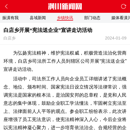
振潢有我
县域新闻
乡镇快讯
部门动态
媒体看潢
白店乡开展“宪法送企业”宣讲走访活动
白店乡
2024-01-09
为弘扬宪法精神，维护宪法权威，积极营造法治化营商
环境，白店乡司法所工作人员到辖区公司开展“宪法送企业”
宣讲走访活动。
活动中，司法所工作人员向企业员工详细讲述了宪法概
念、地位、颁布时间、国家宪法日设立情况等法律常识，强
调宪法是国家的根本法，是治国安邦的总章程，是党和人民
意志的集中体现，鼓励企业职工学法懂法，牢固树立宪法至
上、法律面前人人平等的观点。参会职工纷纷表示，此次讲
座增强了员工宪法意识，使宪法精神深入人心，今后企业将
以宪法精神凝心聚力，进一步培育依法治企、合规经营的企