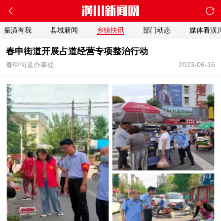
振潢有我
县域新闻
乡镇快讯
部门动态
媒体看潢
春申街道开展占道经营专项整治行动
春申街道办事处
2023-06-16