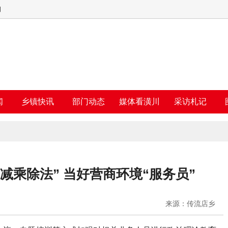
四
闻
乡镇快讯
部门动态
媒体看潢川
采访札记
减乘除法” 当好营商环境“服务员”
来源：传流店乡