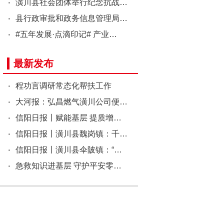
潢川县社会团体举行纪念抗战…
县行政审批和政务信息管理局…
#五年发展·点滴印记# 产业…
最新发布
程功言调研常态化帮扶工作
大河报：弘昌燃气潢川公司便…
信阳日报丨赋能基层 提质增…
信阳日报丨潢川县魏岗镇：千…
信阳日报丨潢川县伞陂镇：“…
急救知识进基层 守护平安零…