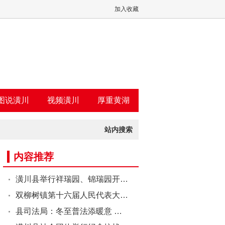
加入收藏
图说潢川
视频潢川
厚重黄湖
站内搜索
内容推荐
潢川县举行祥瑞园、锦瑞园开…
双柳树镇第十六届人民代表大…
县司法局：冬至普法添暖意 …