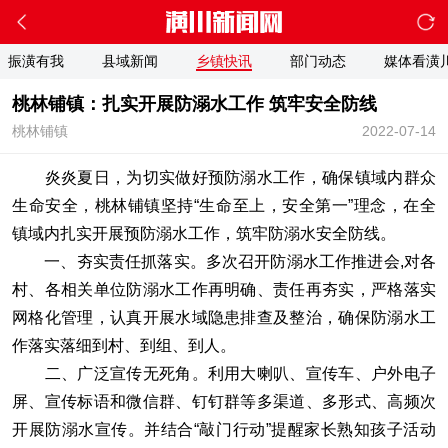
振潢有我
县域新闻
乡镇快讯
部门动态
媒体看潢
桃林铺镇：扎实开展防溺水工作 筑牢安全防线
桃林铺镇
2022-07-14
炎炎夏日，为切实做好预防溺水工作，确保镇域内群众
生命安全，桃林铺镇坚持“生命至上，安全第一”理念，在全
镇域内扎实开展预防溺水工作，筑牢防溺水安全防线。
一、夯实责任抓落实。多次召开防溺水工作推进会,对各
村、各相关单位防溺水工作再明确、责任再夯实，严格落实
网格化管理，认真开展水域隐患排查及整治，确保防溺水工
作落实落细到村、到组、到人。
二、广泛宣传无死角。利用大喇叭、宣传车、户外电子
屏、宣传标语和微信群、钉钉群等多渠道、多形式、高频次
开展防溺水宣传。并结合“敲门行动”提醒家长熟知孩子活动