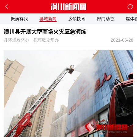
振潢有我
县域新闻
乡镇快讯
部门动态
媒体
潢川县开展大型商场火灾应急演练
县环境攻坚办
县环境攻坚办
2021-06-28