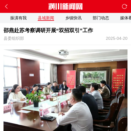
振潢有我
县域新闻
乡镇快讯
部门动态
媒体
邵燕赴苏考察调研开展“双招双引”工作
县委组织部
2025-04-20