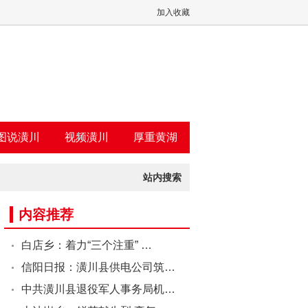
加入收藏
图说潢川
视频潢川
厚重黄湖
站内搜索
内容推荐
白店乡：着力“三个注重” …
信阳日报：潢川县供电公司筑…
中共潢川县退役军人事务局机…