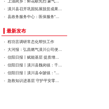
上油岗乡：鲜花献先烈 豪气…
潢川县召开巩固拓展脱贫成果…
县政务服务中心：医保服务“…
最新发布
程功言调研常态化帮扶工作
大河报：弘昌燃气潢川公司便…
信阳日报丨赋能基层 提质增…
信阳日报丨潢川县魏岗镇：千…
信阳日报丨潢川县伞陂镇：“…
急救知识进基层 守护平安零…