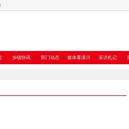
四
闻
乡镇快讯
部门动态
媒体看潢川
采访札记