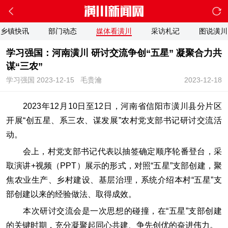
乡镇快讯
部门动态
媒体看潢川
采访札记
图说潢川
学习强国：河南潢川 研讨交流争创“五星” 凝聚合力共
谋“三农”
学习强国 2023-12-15
毛贵瀹
2023-12-18
2023年12月10日至12日，河南省信阳市潢川县分片区
开展“创五星、系三农、谋发展”农村党支部书记研讨交流活
动。
会上，村党支部书记代表以抽签确定顺序轮番登台，采
取演讲+视频（PPT）展示的形式，对照“五星”支部创建，聚
焦农业生产、乡村建设、基层治理，系统介绍本村“五星”支
部创建以来的经验做法、取得成效。
本次研讨交流会是一次思想的碰撞，在“五星”支部创建
的关键时期，充分凝聚起同心共建、争先创优的奋进伟力。