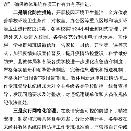
误”，确保教体系统各项工作有力有序推进。
二是细化防控措施。
开展校园环境卫生整治，全方位改
善学校环境卫生条件，对教室、办公区等重点区域和场所环
境卫生进行防疫消毒，各学校实行24小时全封闭式管理，严
禁外来人员进入校园。各学校充分利用电子显示屏、宣传
栏、学校群和班级微信群、告家长一封信、开学第一课等形
式，加强疫情知识宣传普及，提升疫情防控意识，科学做好
防护。县教体局和各级各类学校进一步强化应急值守制度，
严格落实值班和领导带班制度，完善信息通报和报送机制，
严格执行“日报告”“零报告”制度。教体局新冠肺炎疫情防控工
作专班督导执纪组加大对全县各级各类学校防控一线督查指
导，发现问题要求及时整改，对违纪违规单位和人员依规依
纪依法查处。
三是实行网格化管理。
在疫情安全可控的前提下，精准
安排、制定和完善具体复学方案，分批分期开学。各学校在
未经县教体系统疫情防控工作专班批准前，严禁擅自开学或