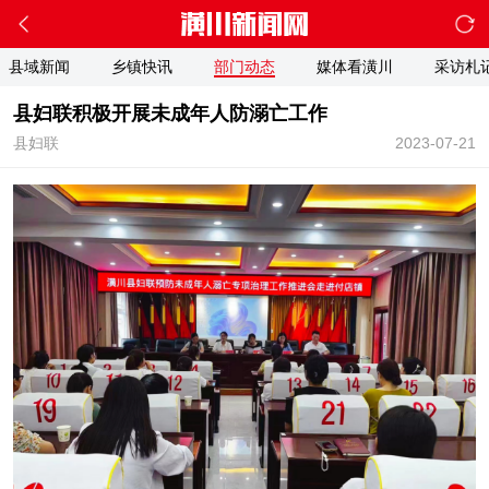
县域新闻
乡镇快讯
部门动态
媒体看潢川
采访札
县妇联积极开展未成年人防溺亡工作
县妇联
2023-07-21