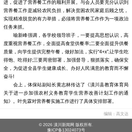
进，促进了营养餐工作的顺利开展。与会人员要充分认识到
营养餐工作是减轻农民负担，解决贫困农民家庭后顾之忧，
实现精准脱贫的有力举措，必须将营养餐工作作为一项政治
任务来抓。
喻新峰强调，各学校领导班子，一要提高思想认识，高
度重视营养餐工作，全面提高食堂供餐率;二要全面提升供餐
质量，向学生提供完整午餐，做好加法，实行“4+x”,让学生吃
得饱、吃得好;三要周密部署，加强督导，狠抓落实，确保安
全，为促进全县学生健康成长、办好人民满意的教育而不懈
奋斗!
会上，体保站副站长黄志林传达了《潢川县教育体育局
关于进一步加强农村义务教育学生营养改善计划工作的通
知》。叶先霖对营养餐实施工作进行了具体安排部署。
编辑：高文达
©
2026 潢川新闻网 版权所有.
豫ICP备13024073号