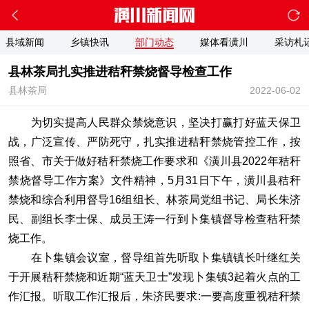
县域新闻
乡镇快讯
部门动态
媒体看潢川
采访札
县林茶局扎实推进秸秆禁烧督导检查工作
县林茶局
2022-06-02
为切实提高人民群众禁烧意识，坚决打赢打好蓝天保卫
战，广泛宣传、严防死守，扎实推进秸秆禁烧管控工作，按
照省、市关于做好秸秆禁烧工作要求和《潢川县2022年秸秆
禁烧督导工作方案》文件精神，5月31日下午，潢川县秸秆
禁烧和综合利用督导16组组长、林茶局党组书记、局长朱济
民、副组长李士保、成员王涛一行到卜集镇督导检查秸秆禁
烧工作。
在卜集镇会议室，督导组首先听取卜集镇镇长叶继红关
于开展秸秆禁烧和近期“蓝天卫士”发现卜集镇3起着火点的工
作汇报。听取工作汇报后，朱济民要求:一要高度重视秸秆禁