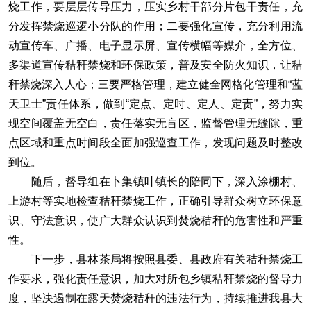
烧工作，要层层传导压力，压实乡村干部分片包干责任，充
分发挥禁烧巡逻小分队的作用；二要强化宣传，充分利用流
动宣传车、广播、电子显示屏、宣传横幅等媒介，全方位、
多渠道宣传秸秆禁烧和环保政策，普及安全防火知识，让秸
秆禁烧深入人心；三要严格管理，建立健全网格化管理和“蓝
天卫士”责任体系，做到“定点、定时、定人、定责”，努力实
现空间覆盖无空白，责任落实无盲区，监督管理无缝隙，重
点区域和重点时间段全面加强巡查工作，发现问题及时整改
到位。
随后，督导组在卜集镇叶镇长的陪同下，深入涂棚村、
上游村等实地检查秸秆禁烧工作，正确引导群众树立环保意
识、守法意识，使广大群众认识到焚烧秸秆的危害性和严重
性。
下一步，县林茶局将按照县委、县政府有关秸秆禁烧工
作要求，强化责任意识，加大对所包乡镇秸秆禁烧的督导力
度，坚决遏制在露天焚烧秸秆的违法行为，持续推进我县大