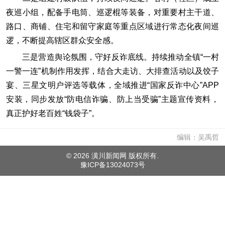
夜巡小组，配备手电筒、巡逻棍等装备，对重要村主干道、
路口、商铺、住宅和留守家庭等重点区域进行常态化夜间巡
逻，不断提高辖区群众安全感。
三是营造舆论氛围，守好反诈底线。持续推动全镇“一村
一警一连”机制作用发挥，结合大走访、大排查活动以及饺子
宴、三星文明户评选等载体，全域推进“国家反诈中心”APP
安装，同步发放“防电信诈骗、防上当受骗”主题宣传资料，
真正护好老百姓“钱袋子”。
编辑：吴禹哲
©
2026 潢川新闻网 版权所有.
豫ICP备13024073号