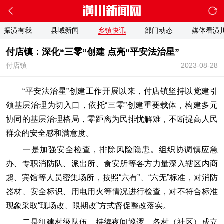
振潢有我
县域新闻
乡镇快讯
部门动态
媒体看潢
付店镇：深化“三零”创建 点亮“平安法治星”
付店镇
2023-08-28
“平安法治星”创建工作开展以来，付店镇坚持以党建引
领基层治理为切入口，依托“三零”创建重要载体，构建多元
协同的基层治理格局，零距离为民排忧解难，不断提高人民
群众的安全感和满意度。
一是加强安全检查，排除风险隐患。组织协调镇应急
办、专职消防队、派出所、食安所等各方力量深入辖区内商
超、宾馆等人员密集场所，按照“六有”、“六无”标准，对消防
器材、安全标识、用电用火等情况进行检查，对不符合标准
现象采取“现场改、限期改”方式督促整改落实。
二是组建村级队伍，持续夜间巡逻。各村（社区）成立