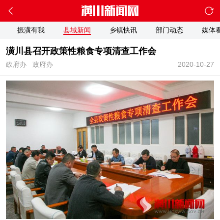
振潢有我
县域新闻
乡镇快讯
部门动态
媒体
潢川县召开政策性粮食专项清查工作会
政府办
政府办
2020-10-27