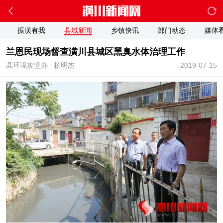
振潢有我
县域新闻
乡镇快讯
部门动态
媒体
兰恩民现场督查潢川县城区黑臭水体治理工作
县环境攻坚办
杨明杰
2019-07-15