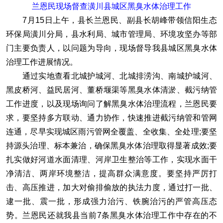
兰恩民现场督查潢川县城区黑臭水体治理工作
7月15日上午，县长兰恩民、副县长胡峰带领信阳生态
环保局潢川分局，县水利局、城市管理局、环境攻坚办等部
门主要负责人，以问题为导向，现场督导我县城区黑臭水体
治理工作进展情况。
通过实地查看北城护城河、北城排涝沟、南城护城河、
黑皮桥河、益民居河、董桥堰渠等黑臭水体清淤、截污纳管
工作进度，以及现场询问了解黑臭水体治理流程，兰恩民要
求，要坚持多方联动、通力协作，快速推进截污纳管和管网
连通，尽早实现城区雨污管网全覆盖、全收集、全处理;要坚
持源头治理、标本兼治，确保黑臭水体治理取得显著成效;要
扎实做好河道水面清理、河岸卫生整治等工作，实现水面干
净清洁、两岸环境整洁，提高群众满意度。要坚持严厉打
击、高压推进，加大对偷排偷放的执法力度，通过打一批、
逮一批、震一批，形成强力治污、铁腕治污的严管高压态
势。兰恩民还就我县当前7条黑臭水体治理工作中存在的不