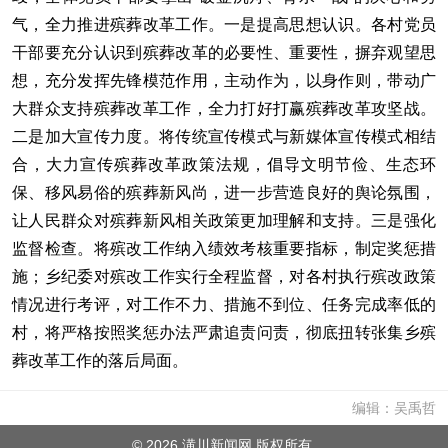
气，全力推进殡葬改革工作。一是提高思想认识。各村党员
干部要充分认识到殡葬改革的必要性、重要性，摒弃观望思
想，充分发挥先锋模范作用，主动作为，以身作则，带动广
大群众支持殡葬改革工作，全力打好打赢殡葬改革攻坚战。
二是加大宣传力度。将传统宣传模式与新媒体宣传模式相结
合，大力宣传殡葬改革政策法规，倡导文明节俭、生态环
保、移风易俗的殡葬新风尚，进一步营造良好的舆论氛围，
让人民群众对殡葬新风相关政策更加理解和支持。三是强化
监督检查。将殡改工作纳入绩效考核重要指标，制定奖惩措
施；乡纪委对殡改工作实行全程监督，对各村执行殡改政策
情况进行考评，对工作不力、措施不到位、任务完成率低的
村，将严格按照奖惩办法严肃追责问责，彻底扭转张集乡殡
葬改革工作的落后局面。
编辑：吴禹哲
©
2026 潢川新闻网 版权所有.