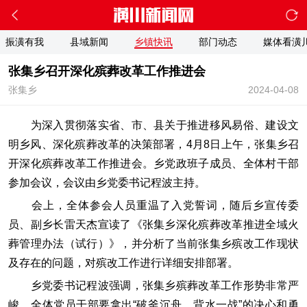
振潢有我
县域新闻
乡镇快讯
部门动态
媒体看潢
张集乡召开深化殡葬改革工作推进会
张集乡
2024-04-08
为深入贯彻落实省、市、县关于推进移风易俗、建设文
明乡风、深化殡葬改革的决策部署，4月8日上午，张集乡召
开深化殡葬改革工作推进会。乡党政班子成员、全体村干部
参加会议，会议由乡党委书记程波主持。
会上，全体参会人员重温了入党誓词，随后乡宣传委
员、副乡长雷天杰宣读了《张集乡深化殡葬改革推进全域火
葬管理办法（试行）》，并分析了当前张集乡殡改工作现状
及存在的问题，对殡改工作进行详细安排部署。
乡党委书记程波强调，张集乡殡葬改革工作形势非常严
峻，全体党员干部要拿出“破釜沉舟、背水一战”的决心和勇