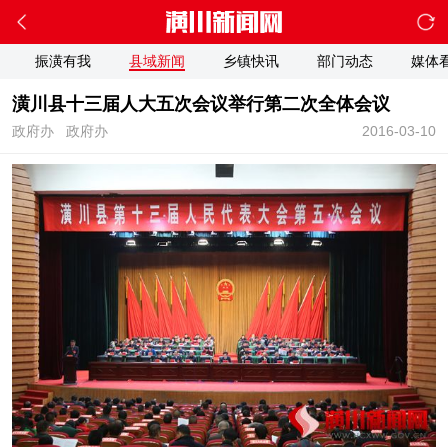
振潢有我
县域新闻
乡镇快讯
部门动态
媒体
潢川县十三届人大五次会议举行第二次全体会议
政府办
政府办
2016-03-10