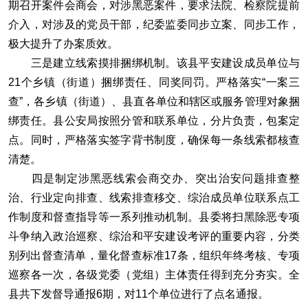
期召开案件会商会，对涉黑恶案件，要求法院、检察院提前
介入，对涉及的党员干部，纪委监委同步立案、同步工作，
极大提升了办案质效。
三是建立线索摸排捆绑机制。该县平安建设成员单位与
21个乡镇（街道）捆绑责任、同奖同罚。严格落实“一案三
查”，各乡镇（街道）、县直各单位和辖区或服务管理对象捆
绑责任。县公安局按照分管和联系单位，分片负责，包案定
点。同时，严格落实签字背书制度，确保每一条线索都核查
清楚。
四是制定涉黑恶线索会商交办、突出治安问题排查整
治、行业定向排查、线索排查移交、综治成员单位联系点工
作制度和督查指导等一系列推动机制。县委将扫黑除恶专项
斗争纳入政治巡察、综治和平安建设考评的重要内容，分类
别列出督查清单，量化督查标准17条，组织年终考核、专项
巡察各一次，各级党委（党组）主体责任得到充分夯实。全
县共下发督导通报6期，对11个单位进行了点名通报。