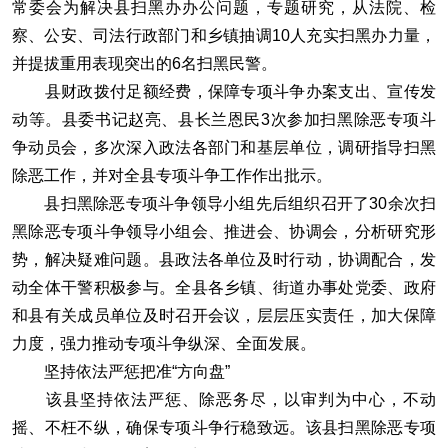
常委会为解决县扫黑办办公问题，专题研究，从法院、检
察、公安、司法行政部门和乡镇抽调10人充实扫黑办力量，
并提拔重用表现突出的6名扫黑民警。
县财政拨付足额经费，保障专项斗争办案支出、宣传发
动等。县委书记赵亮、县长兰恩民3次参加扫黑除恶专项斗
争动员会，多次深入政法各部门和基层单位，调研指导扫黑
除恶工作，并对全县专项斗争工作作出批示。
县扫黑除恶专项斗争领导小组先后组织召开了30余次扫
黑除恶专项斗争领导小组会、推进会、协调会，分析研究形
势，解决疑难问题。县政法各单位及时行动，协调配合，发
动全体干警积极参与。全县各乡镇、街道办事处党委、政府
和县有关成员单位及时召开会议，层层压实责任，加大保障
力度，强力推动专项斗争纵深、全面发展。
坚持依法严惩把准“方向盘”
该县坚持依法严惩、除恶务尽，以审判为中心，不动
摇、不枉不纵，确保专项斗争行稳致远。该县扫黑除恶专项