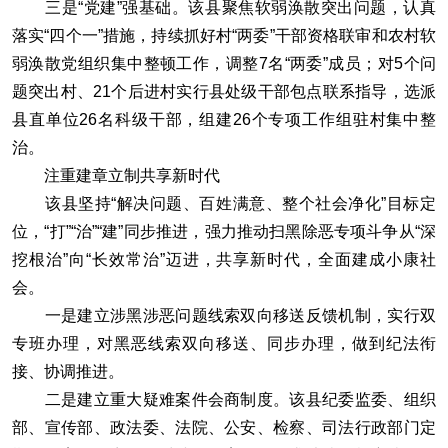
三是“党建”强基础。该县聚焦软弱涣散突出问题，认真
落实“四个一”措施，持续抓好村“两委”干部资格联审和农村软
弱涣散党组织集中整顿工作，调整7名“两委”成员；对5个问
题突出村、21个后进村实行县处级干部包点联系指导，选派
县直单位26名科级干部，组建26个专项工作组驻村集中整
治。
注重建章立制共享新时代
该县坚持“解决问题、百姓满意、整个社会净化”目标定
位，“打”“治”“建”同步推进，强力推动扫黑除恶专项斗争从“深
挖根治”向“长效常治”迈进，共享新时代，全面建成小康社
会。
一是建立涉黑涉恶问题线索双向移送反馈机制，实行双
专班办理，对黑恶线索双向移送、同步办理，做到纪法衔
接、协调推进。
二是建立重大疑难案件会商制度。该县纪委监委、组织
部、宣传部、政法委、法院、公安、检察、司法行政部门定