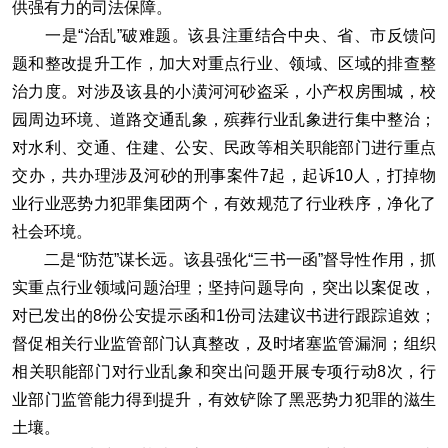
供强有力的司法保障。
一是“治乱”破难题。该县注重结合中央、省、市反馈问
题和整改提升工作，加大对重点行业、领域、区域的排查整
治力度。对涉及该县的小潢河河砂盗采，小产权房围城，校
园周边环境、道路交通乱象，殡葬行业乱象进行集中整治；
对水利、交通、住建、公安、民政等相关职能部门进行重点
交办，共办理涉及河砂的刑事案件7起，起诉10人，打掉物
业行业恶势力犯罪集团两个，有效规范了行业秩序，净化了
社会环境。
二是“防范”谋长远。该县强化“三书一函”督导性作用，抓
实重点行业领域问题治理；坚持问题导向，突出以案促改，
对已发出的8份公安提示函和1份司法建议书进行跟踪追效；
督促相关行业监管部门认真整改，及时堵塞监管漏洞；组织
相关职能部门对行业乱象和突出问题开展专项行动8次，行
业部门监管能力得到提升，有效铲除了黑恶势力犯罪的滋生
土壤。