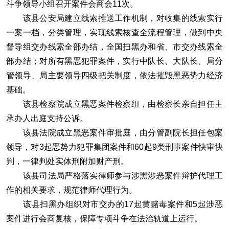
斗争领导小组召开案件会商会11次。
该县公安局建立线索推送工作机制，对收集的线索实行
一案一档，分类管理，实现线索核查全流程管理，做到中央
督导组交办线索全部办结，全国扫黑办和省、市交办线索全
部办结；对所有黑恶犯罪案件，实行中队长、大队长、局分
管领导、局主要领导四级把关制度，依法摧毁黑恶势力经济
基础。
该县检察院成立黑恶案件检察组，由检察长亲自担任主
承办人出庭支持公诉。
该县法院成立黑恶案件审批庭，由分管副院长担任包案
领导，对3起恶势力犯罪集团案件和60起9类刑事案件快审快
判，一律判处实体刑附加财产刑。
该县司法局严格落实律师参与涉黑涉恶案件辩护代理工
作的相关要求，规范律师代理行为。
该县扫黑办组织对市交办的17起黄赌毒案件和5起涉恶
案件进行会商复核，保障专项斗争在法治轨道上运行。