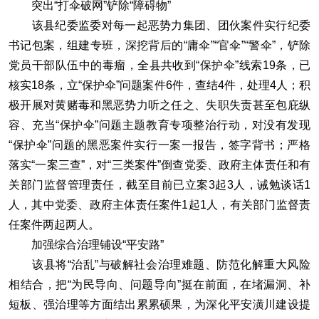
突出“打伞破网”铲除“障碍物”
该县纪委监委对每一起恶势力集团、团伙案件实行纪委
书记包案，组建专班，深挖背后的“庸伞”“官伞”“警伞”，铲除
党员干部队伍中的毒瘤，全县共收到“保护伞”线索19条，已
核实18条，立“保护伞”问题案件6件，查结4件，处理4人；积
极开展对黄赌毒和黑恶势力听之任之、失职失责甚至包庇纵
容、充当“保护伞”问题主题教育专项整治行动，对没有发现
“保护伞”问题的黑恶案件实行一案一报告，签字背书；严格
落实“一案三查”，对“三类案件”倒查党委、政府主体责任和有
关部门监督管理责任，截至目前已立案3起3人，诫勉谈话1
人，其中党委、政府主体责任案件1起1人，有关部门监督责
任案件两起两人。
加强综合治理铺设“平安路”
该县将“治乱”与破解社会治理难题、防范化解重大风险
相结合，把“为民导向、问题导向”挺在前面，在堵漏洞、补
短板、强治理等方面结出累累硕果，为深化平安潢川建设提