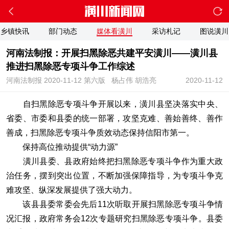
乡镇快讯
部门动态
媒体看潢川
采访札记
图说潢川
河南法制报：开展扫黑除恶共建平安潢川——潢川县
推进扫黑除恶专项斗争工作综述
河南法制报 2020-11-12 第六版
杨占伟 胡浩亮
2020-11-12
自扫黑除恶专项斗争开展以来，潢川县坚决落实中央、
省委、市委和县委的统一部署，攻坚克难、善始善终、善作
善成，扫黑除恶专项斗争质效动态保持信阳市第一。
保持高位推动提供“动力源”
潢川县委、县政府始终把扫黑除恶专项斗争作为重大政
治任务，摆到突出位置，不断加强保障指导，为专项斗争克
难攻坚、纵深发展提供了强大动力。
该县县委常委会先后11次听取开展扫黑除恶专项斗争情
况汇报，政府常务会12次专题研究扫黑除恶专项斗争。县委