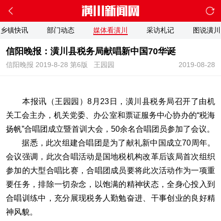
乡镇快讯
部门动态
媒体看潢川
采访札记
图说潢川
信阳晚报：潢川县税务局献唱新中国70华诞
信阳晚报 2019-8-28 第6版
王园园
2019-08-28
本报讯（王园园）8月23日，潢川县税务局召开了由机
关工会主办，机关党委、办公室和票证服务中心协办的“税海
扬帆”合唱团成立暨首训大会，50余名合唱团员参加了会议。
据悉，此次组建合唱团是为了献礼新中国成立70周年。
会议强调，此次合唱活动是国地税机构改革后该局首次组织
参加的大型合唱比赛，合唱团成员要将此次活动作为一项重
要任务，排除一切杂念，以饱满的精神状态，全身心投入到
合唱训练中，充分展现税务人勤勉奋进、干事创业的良好精
神风貌。