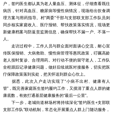
户，签约医生都认真为老人量血压、测体征，仔细查看既往
病历，针对高血压、糖尿病等慢性病情况，现场给出饮食调
理方案与用药指导。村“两委”干部与支部联支部工作队员则
同步核实家庭收入、医疗报销、帮扶政策落实情况，现场更
新健康档案与防返贫监测信息，确保帮扶不漏一户、不落一
人。
走访过程中，工作人员与群众面对面谈心交流，耐心宣
传医保报销、大病救助、慢性病管理等惠民政策，叮嘱高龄
老人按时复诊、合理用药。对行动不便的留守老人，工作队
全程跟踪记录健康问题，做好后续就医对接服务，切实把医
疗保障政策落到实处，把关怀送到群众心坎上。
据悉，此次入户走访实现了“小病不出村、健康有人
管”，既完善家庭医生签约履约工作，又摸清了重点人群的健
康底数，有效打通基层健康服务的“最后一公里”。
下一步，老城街道林场村将持续深化“签约医生+支部联
支部工作队”联动机制，常态化开展重点人群上门随访服务，