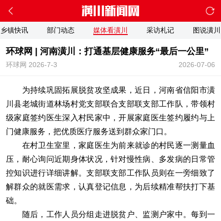
乡镇快讯
部门动态
媒体看潢川
采访札记
图说潢川
环球网 | 河南潢川：打通基层健康服务“最后一公里”
环球网 2026-7-3
2026-07-06
为持续巩固拓展脱贫攻坚成果，近日，河南省信阳市潢
川县老城街道林场村党支部联合支部联支部工作队，带领村
级家庭签约医生深入村民家中，开展家庭医生签约履约与上
门健康服务，把优质医疗服务送到群众家门口。
在村卫生室里，家庭医生为前来就诊的村民逐一测量血
压，耐心询问近期身体状况，针对慢性病、多发病的日常管
控知识进行详细讲解。支部联支部工作队员则在一旁细致了
解群众的就医需求，认真登记信息，为后续精准帮扶打下基
础。
随后，工作人员分组走进脱贫户、监测户家中。每到一