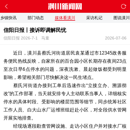
乡镇快讯
部门动态
媒体看潢川
采访札记
图说潢川
信阳日报丨接诉即调解民忧
信阳日报 2026-7-1
马童
2026-07-06
近日，潢川县蔡氏河街道居民袁某通过市12345政务服
务便民热线反映，自家所在的百合园小区长期存在夜间23点
至次日早6点停水的问题，深夜洗漱、晨起做饭都受到明显
影响，希望相关部门尽快解决这一民生堵点。
蔡氏河街道办接到工单后迅速作出“立接立办、溯源彻
改”的工作部署，当天就安排专人主动联系当事人，详细核实
停水的具体时段、受影响的楼层范围等细节，同步统筹社区
工作人员、白大山水厂运维班组赶赴小区，对全段供水管网
开展实地排查。
经现场逐段勘查管网设施、走访小区住户并对接水厂核