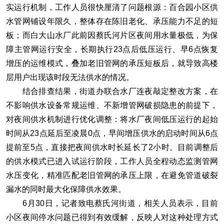
实运行机制，工作人员很快厘清了问题根源：百合园小区供
水管网铺设年限久，整体存在陈旧老化、承压能力不足的短
板；而白大山水厂此前因蔡氏河片区夜间用水量极低，为保
障主管网运行安全，长期执行23点后低压运行、早6点恢复
增压的运维模式，叠加老旧管网的承压短板后，就导致高楼
层用户出现该时段无法供水的情况。
结合排查结果，街道办联合水厂连夜敲定整改方案，在
不影响供水设备常规运维、不新增管网破损隐患的前提下，
对夜间供水机制进行优化调整：将水厂夜间低压运行的起始
时间从23点延后至凌晨0点，早间增压供水的启动时间从6点
提前至5点，直接把夜间供水时长延长了2小时。目前调整后
的供水模式已进入试运行阶段，工作人员全程动态监测管网
水压变化，精准匹配老旧管网的承压上限，在避免管道破裂
漏水的同时最大化保障供水效果。
6月30日，记者致电蔡氏河街道，相关人员表示，目前
小区夜间停水问题已得到有效缓解，反映人对这种处理方式