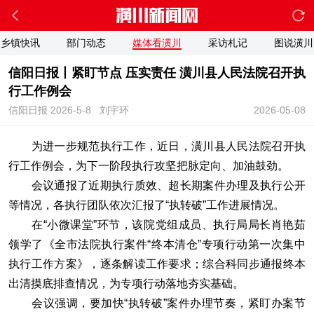
乡镇快讯
部门动态
媒体看潢川
采访札记
图说潢川
信阳日报丨紧盯节点 压实责任 潢川县人民法院召开执
行工作例会
信阳日报 2026-5-8
刘宇环
2026-05-08
为进一步规范执行工作，近日，潢川县人民法院召开执
行工作例会，为下一阶段执行攻坚把脉定向、加油鼓劲。
会议通报了近期执行质效、超长期案件办理及执行公开
等情况，各执行团队依次汇报了“执转破”工作进展情况。
在“小微课堂”环节，该院党组成员、执行局局长肖艳茹
领学了《全市法院执行案件“终本清仓”专项行动第一次集中
执行工作方案》，逐条解读工作要求；综合科同步通报终本
出清摸底排查情况，为专项行动落地夯实基础。
会议强调，要加快“执转破”案件办理节奏，紧盯办案节