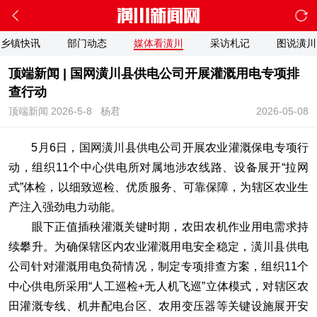
乡镇快讯
部门动态
媒体看潢川
采访札记
图说潢川
顶端新闻 | 国网潢川县供电公司开展灌溉用电专项排
查行动
顶端新闻 2026-5-8
杨君
2026-05-08
5月6日，国网潢川县供电公司开展农业灌溉保电专项行
动，组织11个中心供电所对属地涉农线路、设备展开“拉网
式”体检，以细致巡检、优质服务、可靠保障，为辖区农业生
产注入强劲电力动能。
眼下正值插秧灌溉关键时期，农田农机作业用电需求持
续攀升。为确保辖区内农业灌溉用电安全稳定，潢川县供电
公司针对灌溉用电负荷情况，制定专项排查方案，组织11个
中心供电所采用“人工巡检+无人机飞巡”立体模式，对辖区农
田灌溉专线、机井配电台区、农用变压器等关键设施展开安