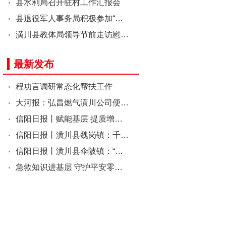
县水利局召开驻村工作汇报会
县退役军人事务局积极参加“…
潢川县教体局领导节前走访慰…
最新发布
程功言调研常态化帮扶工作
大河报：弘昌燃气潢川公司便…
信阳日报丨赋能基层 提质增…
信阳日报丨潢川县魏岗镇：千…
信阳日报丨潢川县伞陂镇：“…
急救知识进基层 守护平安零…