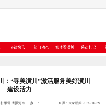
四
闻
乡镇快讯
部门动态
媒体看潢川
采访札记
川：“寻美潢川”激活服务美好潢川
建设活力
村频道·播报河南
点击：
来源：大象新闻 2025-10-29