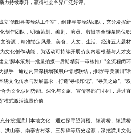
传播力持续攀升，赢得社会各界广泛好评。
“信阳寻美驿站工作室”，组建寻美驿站团队，充分发挥新
化创作团队，明确策划、编剧、演员、剪辑等全链条岗位职
人文资源，精准锁定风景、美食、人文、生活、经济五大题材
为文化创作动能，为活动可持续开展夯实内容根基与人才支
建立“脚本策划—批量拍摄—后期精剪—审核推广”全流程闭环
为抓手，通过内容深耕增强用户情感联结，推动“寻美潢川”话
绕文化传承与发展需求，打造“寻根印记”、“寻美之旅”、“双
聚合为文化认同势能。深化与文旅、宣传等部门协同，通过直
货”模式激活流量价值。
分挖掘潢川本地文化，通过探寻望河楼、镇潢桥、镇潢桥
、洪山寨、南寨古村落、三界碑等历史起源，深挖潢川文化