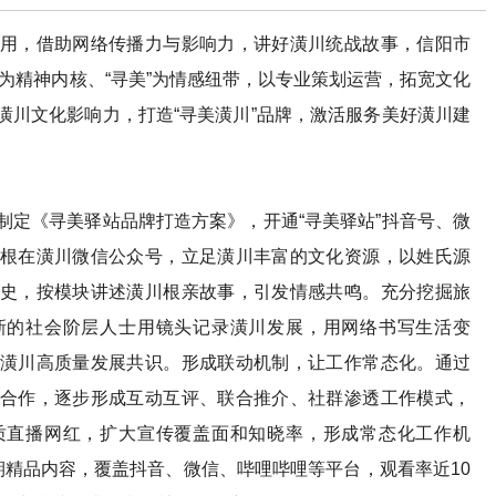
，借助网络传播力与影响力，讲好潢川统战故事，信阳市
根”为精神内核、“寻美”为情感纽带，以专业策划运营，拓宽文化
潢川文化影响力，打造“寻美潢川”品牌，激活服务美好潢川建
《寻美驿站品牌打造方案》，开通“寻美驿站”抖音号、微
根在潢川微信公众号，立足潢川丰富的文化资源，以姓氏源
史，按模块讲述潢川根亲故事，引发情感共鸣。充分挖掘旅
新的社会阶层人士用镜头记录潢川发展，用网络书写生活变
潢川高质量发展共识。形成联动机制，让工作常态化。通过
合作，逐步形成互动互评、联合推介、社群渗透工作模式，
质直播网红，扩大宣传覆盖面和知晓率，形成常态化工作机
期精品内容，覆盖抖音、微信、哔哩哔哩等平台，观看率近10