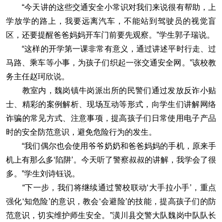
“今天讲的这些交通安全小常识对我们来说很有帮助，上
学放学的路上，我要远离汽车，不能站到驾驶员的视觉盲
区，还要提醒爸爸妈妈开车门前要先观察。”学生郭子瑞说。
“这样的开学第一课非常有意义，通过讲述平时行走、过
马路、乘车等小事，为孩子们织起一张交通安全网。”该校教
务主任赵珂欣说。
教室内，魏岗镇牛岗派出所的民警们通过发放反诈小贴
士、精彩的案例解析、现场互动等形式，向学生们讲解网络
诈骗的常见方式、注意事项，提高孩子们日常使用电子产品
时的安全防范意识，避免危险行为的发生。
“我们偶尔也会使用爷爷奶奶和爸爸妈妈的手机，原来手
机上有那么多‘陷阱’。今天听了警察叔叔的讲解，我学会了很
多。”学生刘诗钰说。
“下一步，我们将继续通过警校联动‘大手拉小手’，重点
强化‘知危险’的意识，教会‘会避险’的技能，提高孩子们的防
范意识，切实维护师生安全。”潢川县交警大队魏岗中队队长