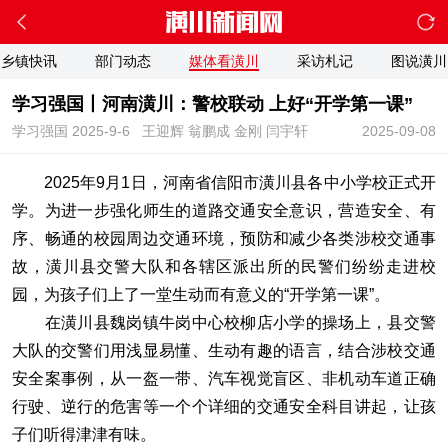
乡镇快讯
部门动态
媒体看潢川
采访札记
图说潢川
学习强国丨河南潢川：警校联动 上好“开学第一课”
学习强国 2025-9-6
王迎辉 翁鹏成 金刚 闫宇轩
2025-09-08
2025年9月1日，河南省信阳市潢川县各中小学校正式开
学。为进一步强化师生的道路交通安全意识，营造安全、有
序、畅通的校园周边交通环境，预防和减少各类涉校交通事
故，潢川县交警大队和各辖区派出所的民警们纷纷走进校
园，为孩子们上了一堂生动而有意义的“开学第一课”。
在潢川县魏岗镇牛岗中心校柳店小学的操场上，县交警
大队的交警们用浅显易懂、生动有趣的语言，结合涉校交通
安全案事例，从一盔一带、汽车视觉盲区、非机动车道正确
行驶、逆行的危害等一个个详细的交通安全科目讲起，让孩
子们听得津津有味。