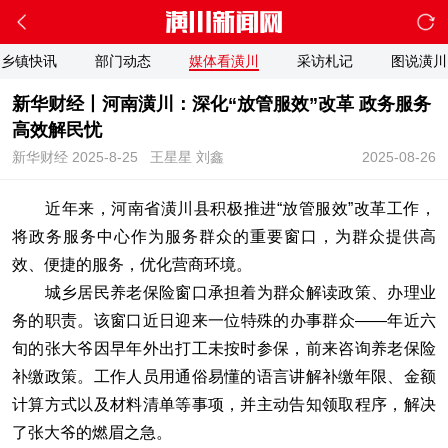
乡镇快讯
部门动态
媒体看潢川
采访札记
图说潢川
新华财经丨河南潢川：深化“放管服效”改革 政务服务
高效解民忧
新华财经 2025-8-25
王星星 刘鑫
2025-08-26
近年来，河南省潢川县积极推进“放管服效”改革工作，
将政务服务中心作为服务群众的重要窗口，为群众提供高
效、便捷的服务，优化营商环境。
城乡居民养老保险窗口承担着为群众解读政策、办理业
务的职责。该窗口近日迎来一位特殊的办事群众——年近六
旬的张大爷因早年外出打工未按时参保，前来咨询养老保险
补缴政策。工作人员用通俗易懂的语言讲解补缴年限、金额
计算方式以及材料清单等事项，并主动告知领取程序，解决
了张大爷的燃眉之急。