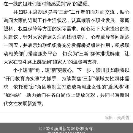
在一线的姐妹们随时能感受到“家”的温暖。
县妇联主席胡煜昊与“三新”工作者们面对面交流，贴心
询问大家的近期工作生活状况，认真倾听在职业发展、家庭
照料、权益保障等方面的实际需求。耐心记下大家提出的意
见建议，针对大家普遍关注的技能培训、心理疏导等问题逐
一回应，并表示妇联组织将充分发挥桥梁纽带作用，积极联
动相关部门搭建服务平台，切实为“三新”群体排忧解难，让
大家在奋斗路上感受到“娘家人”的温暖与支持。
小小暖“新”角，暖“新”更暖心。下一步，潢川县妇联将以
“开门教育办实事”为抓手，持续聚焦“三新”领域女性群体需
求，依托暖“新”角因地制宜打造成新就业女性的“避风港”和
“加油站”，助力她们在各自岗位上绽放光彩，共同书写新时
代女性发展新篇章。
编辑：吴禹哲
©
2026 潢川新闻网 版权所有.