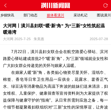
乡镇快讯
部门动态
媒体看潢川
采访札记
图说潢川
大河网丨潢川县妇联“暖‘新’角” 为“三新”女性筑起温
暖港湾
大河网 2025-7-25
朱美惠
2025-07-28
7月22日，潢川县妇女联合会在航空路爱心驿站、滨河
路爱心驿站建成首批2个“暖‘新’角”，为“三新”领域就业女性和
广大妇女群众传递党的关怀与娘家人温暖。
在娘家人暖“新”角，各类贴心物资尽显关怀。湿纸巾、
棉签、香皂等日常卫生用品一应俱全，花露水、藿香正气
水、绿豆汤等消暑物品为高温下奔波的姐妹们送来清凉，妇
女维权、儿童保护、健康筛查等宣传资料则为大家提供了权
益保障与健康守护的“指南”。从日常所需到应急之备，每一
个细节都凝聚着妇联组织对“三新”女性的深情厚谊，让奔波