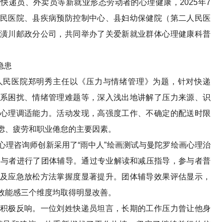
员、外卖员等新就业形态劳动者的心理健康，2025年7
民医院、县疾病预防控制中心、县妇幼保健院（第二人民医
潢川邮政分公司，共同举办了关爱新就业群体心理健康科普
隐患
民医院郑明秀主任以《压力与情绪管理》为题，针对快递
系困扰、情绪管理难题等，深入浅出地讲解了压力来源、识
心理调适能力。活动发现，高强度工作、不确定的配送时限
虑、疲劳和职业倦怠的主要因素。
咨询师创新采用了“雨中人”绘画测试与曼陀罗绘画心理治
参与者进行了团体辅导。通过专业解读和减压指导，参与者普
及应急放松方法掌握度显著提升。团体辅导效果评估显示，
效能感三个维度均取得明显改善。
极反响。一位刘姓快递员坦言，长期的工作压力曾让他身