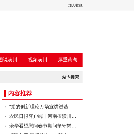
加入收藏
图说潢川
视频潢川
厚重黄湖
站内搜索
内容推荐
“党的创新理论万场宣讲进基…
农民日报客户端丨河南省潢川…
余华看望慰问春节期间坚守岗…