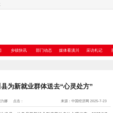
五
闻
乡镇快讯
部门动态
媒体看潢川
采访札记
县为新就业群体送去“心灵处方”
刘力娜
点击：
来源：中国经济网 2025-7-23