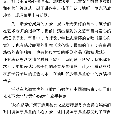
义、社会主义核心价值观、法律法规、儿童安全教育以案例
和有奖问答形式，融于讲座中。孩子们认真地听、争先恐后
地答，现场氛围十分活跃。
为回馈爱心妈妈的关爱，展示阳光美好的自己，孩子们
在艺术老师的指导下，提前排演出精彩的文艺节目向爱心妈
妈汇报演出。节目中，有抒发少年壮志情怀的合唱《童心向
党》，也有俏皮靓丽的街舞《这条街，最靓的仔》；有曲调
悠扬的古筝独奏，也有捧腹大笑的哑剧小品《憨妞进城》，
还有表达思念之情的独舞《望》；诗朗诵《延安，我把你追
求》，更加表达出孩子们的爱党爱国情感，让人们看到根植
在孩子骨子里的红色元素，在新时代少年儿童心中的赓续和
传承。
活动在充满童声的《歌声与微笑》中圆满结束，孩子们
依依不舍地与“爱心妈妈”们牵手拥别。
“此次活动汇聚了潢川县公之益志愿服务协会爱心妈妈们
对困境留守儿童的关心关爱，让困境留守儿童感受到了来自