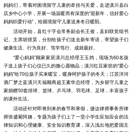
妈妈们，带着对困境留守儿童的牵挂与关爱，走进潢川县白
店乡中心小学，开展一场温暖而有深度的“迎新年，信好爱心
妈妈织爱行动”，给困境留守儿童送来冬日暖阳。
活动开始，县红十字会常务副会长王俊，县妇联党组书
记、主席胡煜昊，分别给孩子们送去新年寄语，寄望孩子们
健康生活、行为良好、笃学笃行、成就最好。
“爱心妈妈”顾家家居潢川总经理王玉鸽，现场为60名孩
子送上孩子们心仪已久的微心愿物品；潢川红豆家纺的“爱心
妈妈”给70位孩子买来暖宝，暖身呵护孩子的冬天；江苏洋河
酒厂梦之蓝潢川天福顺商超王素华总经理，为乡留守儿童之
家捐赠50套排球、篮球、乒乓球、羽毛球、足球，丰富孩子
的课外生活。
活动还针对即将到来的春节和寒假，捷达律师事务所律
师张盛菊阿姨，专题为孩子们上了一堂小学生应知应会的法
律知识和心理健康、安全知识教育课，深入浅出地把爱国主