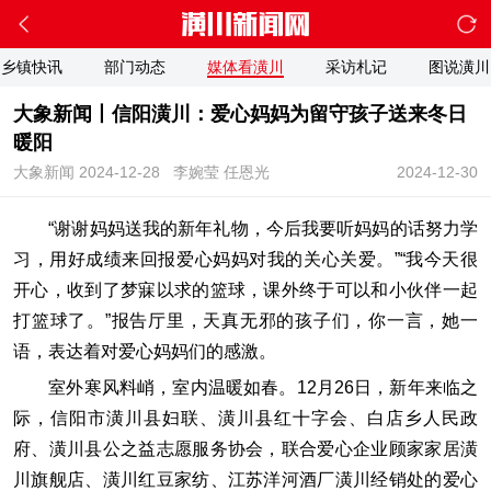
乡镇快讯
部门动态
媒体看潢川
采访札记
图说潢川
大象新闻丨信阳潢川：爱心妈妈为留守孩子送来冬日
暖阳
大象新闻 2024-12-28
李婉莹 任恩光
2024-12-30
“谢谢妈妈送我的新年礼物，今后我要听妈妈的话努力学
习，用好成绩来回报爱心妈妈对我的关心关爱。”“我今天很
开心，收到了梦寐以求的篮球，课外终于可以和小伙伴一起
打篮球了。”报告厅里，天真无邪的孩子们，你一言，她一
语，表达着对爱心妈妈们的感激。
室外寒风料峭，室内温暖如春。12月26日，新年来临之
际，信阳市潢川县妇联、潢川县红十字会、白店乡人民政
府、潢川县公之益志愿服务协会，联合爱心企业顾家家居潢
川旗舰店、潢川红豆家纺、江苏洋河酒厂潢川经销处的爱心