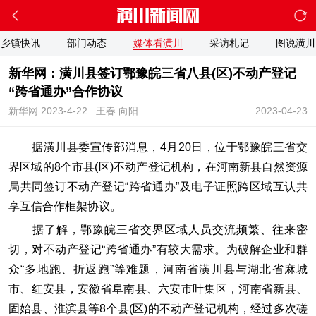
乡镇快讯
部门动态
媒体看潢川
采访札记
图说潢川
新华网：潢川县签订鄂豫皖三省八县(区)不动产登记
“跨省通办”合作协议
新华网 2023-4-22
王春 向阳
2023-04-23
据潢川县委宣传部消息，4月20日，位于鄂豫皖三省交
界区域的8个市县(区)不动产登记机构，在河南新县自然资源
局共同签订不动产登记“跨省通办”及电子证照跨区域互认共
享互信合作框架协议。
据了解，鄂豫皖三省交界区域人员交流频繁、往来密
切，对不动产登记“跨省通办”有较大需求。为破解企业和群
众“多地跑、折返跑”等难题，河南省潢川县与湖北省麻城
市、红安县，安徽省阜南县、六安市叶集区，河南省新县、
固始县、淮滨县等8个县(区)的不动产登记机构，经过多次磋