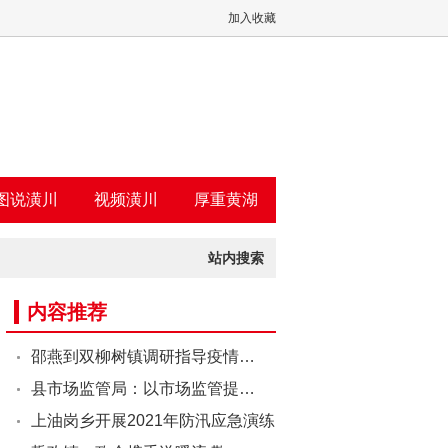
加入收藏
图说潢川
视频潢川
厚重黄湖
站内搜索
内容推荐
邵燕到双柳树镇调研指导疫情…
县市场监管局：以市场监管提…
上油岗乡开展2021年防汛应急演练