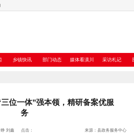
四
闻
乡镇快讯
部门动态
媒体看潢川
采访札记
“三位一体”强本领，精研备案优服
务
铮 刘鑫
点击：
来源：县政务服务中心