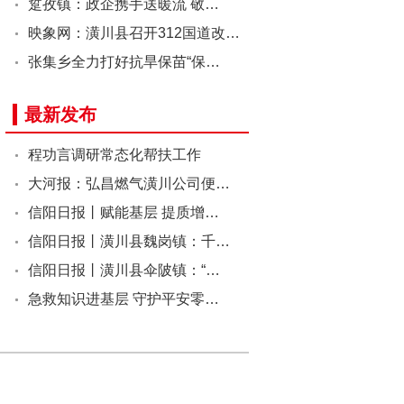
踅孜镇：政企携手送暖流 敬…
映象网：潢川县召开312国道改…
张集乡全力打好抗旱保苗“保…
最新发布
程功言调研常态化帮扶工作
大河报：弘昌燃气潢川公司便…
信阳日报丨赋能基层 提质增…
信阳日报丨潢川县魏岗镇：千…
信阳日报丨潢川县伞陂镇：“…
急救知识进基层 守护平安零…