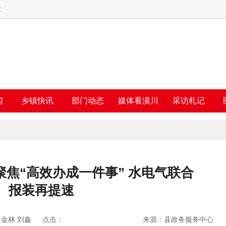
六
闻
乡镇快讯
部门动态
媒体看潢川
采访札记
焦“高效办成一件事” 水电气联合
报装再提速
金林 刘鑫
点击：
来源：县政务服务中心