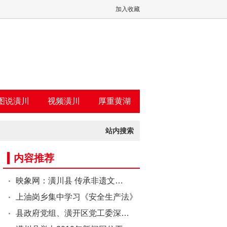
加入收藏
图说潢川
视频潢川
厚重黄湖
站内搜索
内容推荐
映象网：潢川县 传承非遗文…
上油岗乡集中学习《安全生产法》
县政府党组、潢开区党工委深…