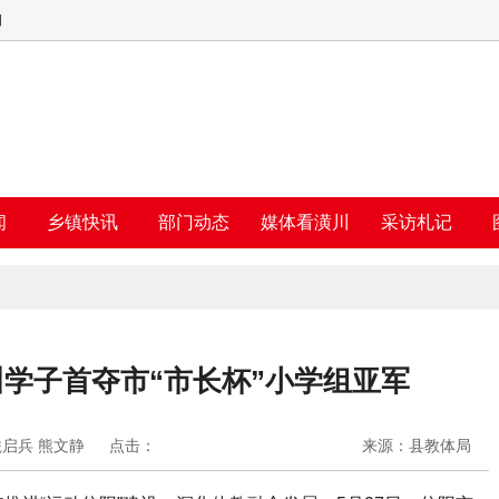
四
闻
乡镇快讯
部门动态
媒体看潢川
采访札记
学子首夺市“市长杯”小学组亚军
启兵 熊文静
点击：
来源：县教体局