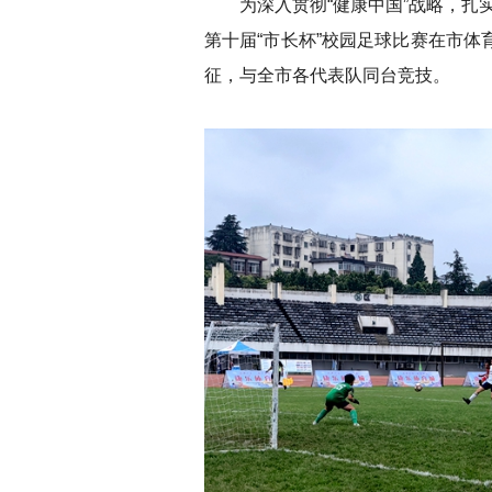
为深入贯彻“健康中国”战略，扎实推
第十届“市长杯”校园足球比赛在市
征，与全市各代表队同台竞技。