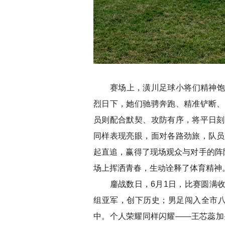
赛场上，潢川足球小将们精神饱满
烈日下，她们驰骋奔跑、精准铲断、
员则配合默契、攻防有序，将平日刻
同样表现亮眼，面对各路劲旅，队员
起直追，赢得了现场观众与对手的阵
场上挥洒青春，生动诠释了体育精神
鏖战数日，6月1日，比赛圆满收
组亚军，创下历史；男足闯入全市八
中。个人荣耀同样闪耀——王芯蕊加冕