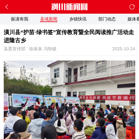
振潢有我
县域新闻
乡镇快讯
部门动态
媒体
潢川县“护苗·绿书签”宣传教育暨全民阅读推广活动走
进隆古乡
县委宣传部
徐泉泉 冯智硕
2025-10-24