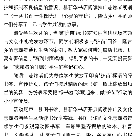
护和抵制不良信息的意识。县新华书店阅读推广志愿者朗诵
了《一路书香 一生阳光》《心灵的守护》，隆古乡中学的师
生们分享了自己与学生共读的故事。
最受学生欢迎的，当属“护苗·绿书签”知识宣讲现场答题
与文创小礼物发放环节。同学们积极参与“护苗”问答，隆古
乡的志愿者通过生动的案例，教大家如何辨别盗版书籍、远
离有害信息，“看到封面模糊、错别字多的书，一定要提高警
惕！”志愿者的叮嘱让学生们牢记在心。
随后，志愿者们为每位学生发放了印有“护苗”标语的绿
书签、宣传折页。孩子们接过精致的绿书签，脸上绽放出灿
烂的笑容，纷纷表示要把“绿书签”珍藏起来，做“护苗”行动的
小小宣传员。
活动尾声，县图书馆、县新华书店开展阅读推广及文化
志愿者与学生互动读书分享实践。县图书馆的文化志愿者带
领学生们参观流动图书车，车厢里整齐摆放的绘本、科普
书、文学名著，让孩子们眼前一亮。隆古乡农家中心书屋