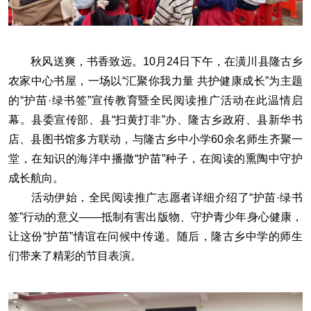
秋风送爽，书香致远。10月24日下午，在潢川县隆古乡
农家中心书屋，一场以“汇聚你我力量 共护健康成长”为主题
的“护苗·绿书签”宣传教育暨全民阅读推广活动在此温情启
幕。县委宣传部、县“扫黄打非”办、隆古乡政府、县新华书
店、县图书馆多方联动，与隆古乡中小学60余名师生齐聚一
堂，在知识的海洋中播撒“护苗”种子，在阅读的熏陶中守护
成长航向。
活动伊始，全民阅读推广志愿者详细介绍了“护苗·绿书
签”行动的意义——抵制有害出版物、守护青少年身心健康，
让这份“护苗”情谊在问候中传递。随后，隆古乡中学的师生
们带来了精彩的节目表演。