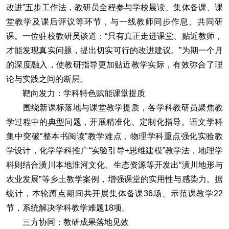
改进”五步工作法，教研员全程参与学校晨读、集体备课、课
堂教学及课后评议等环节，与一线教师同步作息、共同研
课。一位驻校教研员谈道：“只有真正走进课堂、贴近教师，
才能发现真实问题，提出切实可行的改进建议。”为期一个月
的深度融入，使教研指导更加贴近教学实际，有效弥合了理
论与实践之间的断层。
靶向发力：学科特色赋能课堂提质
围绕新课标落地与课堂教学提质，各学科教研员聚焦教
学过程中的典型问题，开展精准化、定制化指导。语文学科
集中突破“整本书阅读”教学难点，物理学科重点强化实验教
学设计，化学学科推广“实验引导+思维建模”教学法，地理学
科则结合潢川本地淮河文化、生态资源等开发出“潢川地形与
农业发展”等乡土教学案例，增强课堂的实用性与感染力。据
统计，本轮蹲点期间共开展集体备课36场、示范课教学22
节，系统解决学科教学难题18项。
三方协同：教研成果落地见效