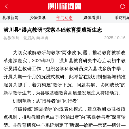
县域新闻
乡镇快讯
部门动态
媒体看潢川
采访札
潢川县“蹲点教研”探索基础教育提质新生态
县教体局
瓮启兵 向坤勇
2025-10-16
为切实破解教研与教学“两张皮”问题，推动教育教学改
革走深走实，2025年9月，潢川县教育研究中心启动初中教
研员蹲点教研工作，组织各学科教研员深入县域多所中学，
开展为期一个月的沉浸式教研。此举旨在以机制创新与精准
服务为抓手，着力构建“教研下沉、问题共解、协同成长”的
新型教研生态，为县域基础教育高质量发展注入持续动力。
机制革新：从“指导者”到“同行者”
打破传统“巡回指导”的浅表化模式，建立教研员驻校蹲
点机制，推动教研角色由“理论输出者”向“实践参与者”深度转
型。县教育研究中心系统制定了“听课—诊断—示范—研讨—