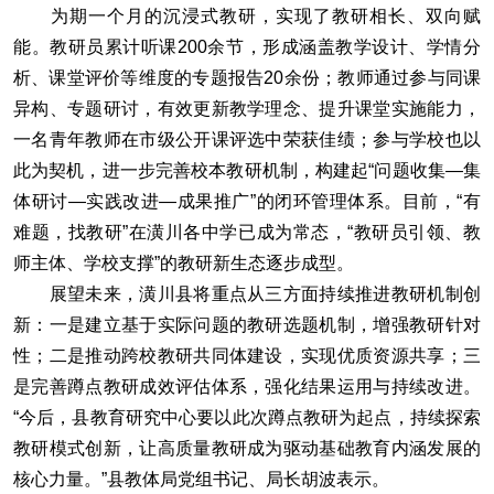
为期一个月的沉浸式教研，实现了教研相长、双向赋
能。教研员累计听课200余节，形成涵盖教学设计、学情分
析、课堂评价等维度的专题报告20余份；教师通过参与同课
异构、专题研讨，有效更新教学理念、提升课堂实施能力，
一名青年教师在市级公开课评选中荣获佳绩；参与学校也以
此为契机，进一步完善校本教研机制，构建起“问题收集—集
体研讨—实践改进—成果推广”的闭环管理体系。目前，“有
难题，找教研”在潢川各中学已成为常态，“教研员引领、教
师主体、学校支撑”的教研新生态逐步成型。
展望未来，潢川县将重点从三方面持续推进教研机制创
新：一是建立基于实际问题的教研选题机制，增强教研针对
性；二是推动跨校教研共同体建设，实现优质资源共享；三
是完善蹲点教研成效评估体系，强化结果运用与持续改进。
“今后，县教育研究中心要以此次蹲点教研为起点，持续探索
教研模式创新，让高质量教研成为驱动基础教育内涵发展的
核心力量。”县教体局党组书记、局长胡波表示。